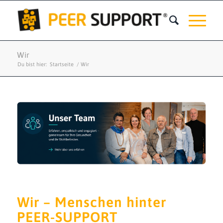
Wir
Du bist hier:
Startseite
/
Wir
Wir – Menschen hinter
PEER-SUPPORT